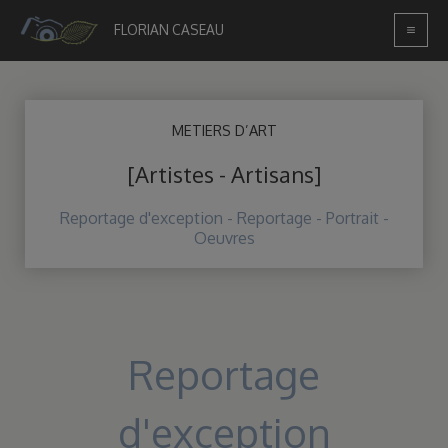
Skip
to
FLORIAN CASEAU
content
METIERS D’ART
[Artistes - Artisans]
Reportage d'exception - Reportage - Portrait -
Oeuvres
Reportage
d'exception