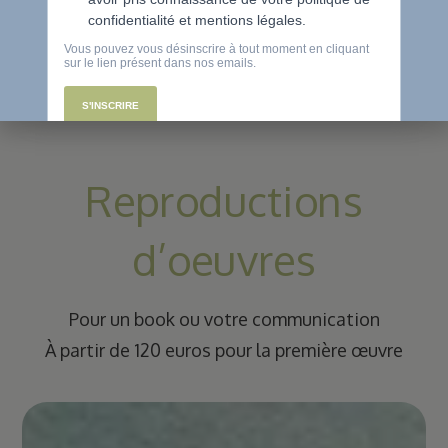
VOIR LES REPORTAGES
D'EXCEPTION
Reproductions
d’oeuvres
Pour un book ou votre communication
À partir de 120 euros pour la première œuvre